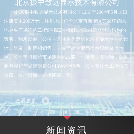
北京振中致远显示技术有限公司
北京振中致远显示技术有限公司成立于2004年5月18日,
注册资本200万元，注册地址位于北京市海淀区苏家坨镇绿
地中央广场连桥二街9号院2号楼811。公司确立轻型结构的
策略，稳步发展。公司主营业务为定制化液晶显示器件的设
计、研发、制造和销售，主要产品为液晶显示模组及显示
屏。公司坚持细分市场定制化战略，小批量，多品种，深度
参与客户产品定制是公司的经营特色。公司专注于工控仪表
仪器、医疗器械、通讯终端、安...
查看更多
新闻资讯