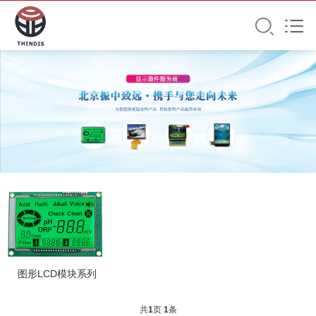
图形LCD模块系列
共
1
页
1
条